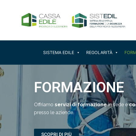
Vai
al
contenuto
SISTEMA EDILE
REGOLARITÀ
FORM
FORMAZIONE
Offriamo
servizi di formazione
in sede e
co
presso le aziende.
SCOPRI DI PIÙ