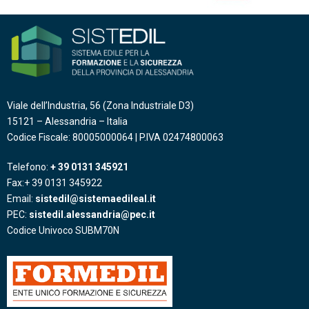
Viale dell’Industria, 56 (Zona Industriale D3)
15121 – Alessandria – Italia
Codice Fiscale: 80005000064 | P.IVA 02474800063
Telefono:
+ 39 0131 345921
Fax:+ 39 0131 345922
Email:
sistedil@sistemaedileal.it
PEC:
sistedil.alessandria@pec.it
Codice Univoco SUBM70N