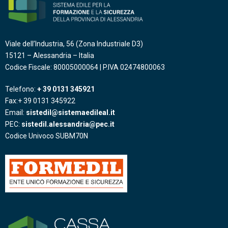
Viale dell’Industria, 56 (Zona Industriale D3)
15121 – Alessandria – Italia
Codice Fiscale: 80005000064 | P.IVA 02474800063
Telefono:
+ 39 0131 345921
Fax:+ 39 0131 345922
Email:
sistedil@sistemaedileal.it
PEC:
sistedil.alessandria@pec.it
Codice Univoco SUBM70N