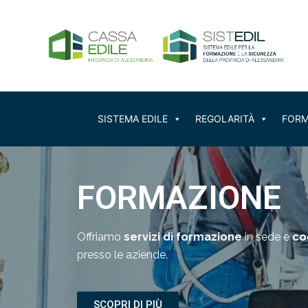
Vai
al
contenuto
SISTEMA EDILE
REGOLARITÀ
FORM
FORMAZIONE
Offriamo
servizi di formazione
in sede e
co
presso le aziende.
SCOPRI DI PIÙ