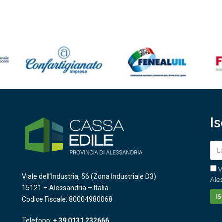
I
V
Viale dell’Industria, 56 (Zona Industriale D3)
Ales
15121 – Alessandria – Italia
Codice Fiscale: 80004980068
Telefono:
+ 39 0131 232666