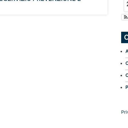
C
A
O
O
P
Pri