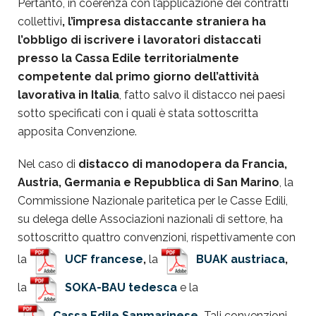
Pertanto, in coerenza con l’applicazione dei contratti
collettivi
, l’impresa distaccante straniera ha
l’obbligo di iscrivere i lavoratori distaccati
presso la Cassa Edile territorialmente
competente dal primo giorno dell’attività
lavorativa in Italia
, fatto salvo il distacco nei paesi
sotto specificati con i quali è stata sottoscritta
apposita Convenzione.
Nel caso di
distacco di manodopera da Francia,
Austria, Germania e Repubblica di San Marino
, la
Commissione Nazionale paritetica per le Casse Edili,
su delega delle Associazioni nazionali di settore, ha
sottoscritto quattro convenzioni, rispettivamente con
la
UCF francese
,
la
BUAK austriaca
,
la
SOKA-BAU tedesca
e la
Cassa Edile Sanmarinese
.
Tali convenzioni