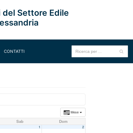
 del Settore Edile
lessandria
CONTATTI
Mese
Sab
Dom
1
2