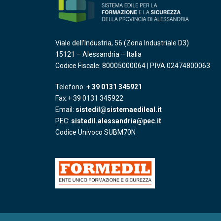
Viale dell’Industria, 56 (Zona Industriale D3)
15121 – Alessandria – Italia
Codice Fiscale: 80005000064 | P.IVA 02474800063
Telefono:
+ 39 0131 345921
Fax:+ 39 0131 345922
Email:
sistedil@sistemaedileal.it
PEC:
sistedil.alessandria@pec.it
Codice Univoco SUBM70N