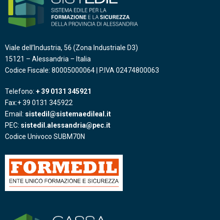
Viale dell’Industria, 56 (Zona Industriale D3)
15121 – Alessandria – Italia
Codice Fiscale: 80005000064 | P.IVA 02474800063
Telefono:
+ 39 0131 345921
Fax:+ 39 0131 345922
Email:
sistedil@sistemaedileal.it
PEC:
sistedil.alessandria@pec.it
Codice Univoco SUBM70N